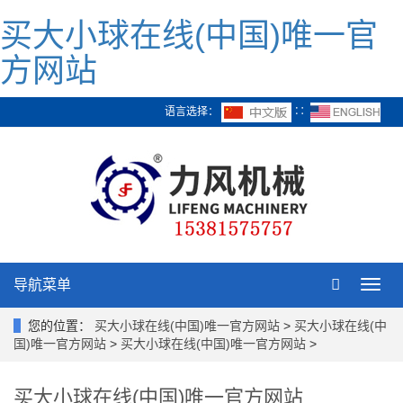
买大小球在线(中国)唯一官
方网站
语言选择：
∷
导航菜单
Toggl
navig
您的位置：
买大小球在线(中国)唯一官方网站
>
买大小球在线(中
国)唯一官方网站
>
买大小球在线(中国)唯一官方网站
>
买大小球在线(中国)唯一官方网站